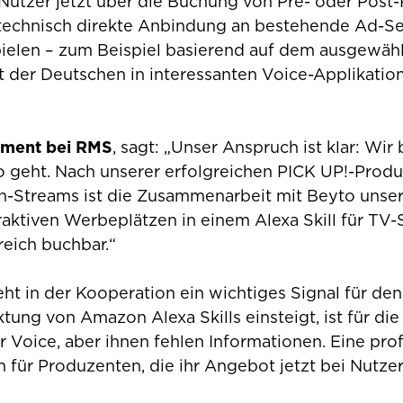
tzer jetzt über die Buchung von Pre- oder Post-
 technisch direkte Anbindung an bestehende Ad-Se
spielen – zum Beispiel basierend auf dem ausgewäh
nt der Deutschen in interessanten Voice-Applikat
ement bei RMS
, sagt: „Unser Anspruch ist klar: Wi
io geht. Nach unserer erfolgreichen PICK UP!-Pr
-Streams ist die Zusammenarbeit mit Beyto unser 
raktiven Werbeplätzen in einem Alexa Skill für TV
eich buchbar.“
eht in der Kooperation ein wichtiges Signal für de
tung von Amazon Alexa Skills einsteigt, ist für d
r Voice, aber ihnen fehlen Informationen. Eine pr
 für Produzenten, die ihr Angebot jetzt bei Nutze