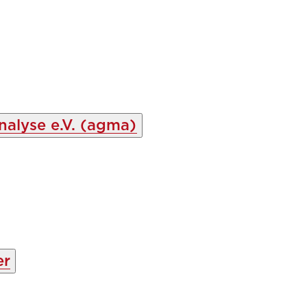
alyse e.V. (agma)
er