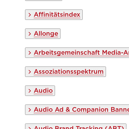
Affinitätsindex
Allonge
Arbeitsgemeinschaft Media-An
Assoziationsspektrum
Audio
Audio Ad & Companion Bann
Audio Brand Tracking (ABT)