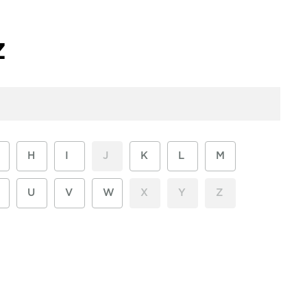
Z
H
I
J
K
L
M
U
V
W
X
Y
Z