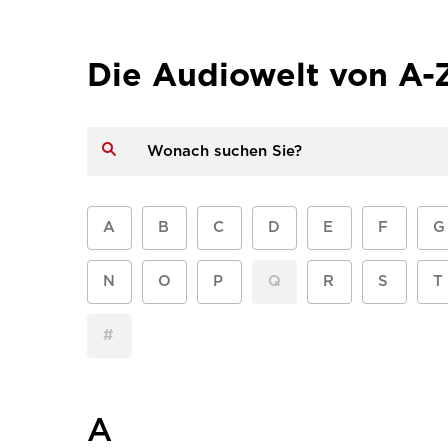
Die Audiowelt von A-
A
B
C
D
E
F
G
N
O
P
Q
R
S
T
#
A