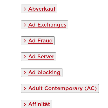
Abverkauf
Ad Exchanges
Ad Fraud
Ad Server
Ad blocking
Adult Contemporary (AC)
Affinität