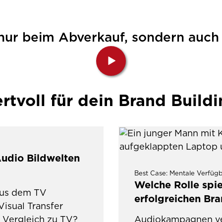
 nur beim Abverkauf, sondern auch
rtvoll für dein Brand Build
Audio Bildwelten
Best Case: Mentale Verfügb
Welche Rolle sp
aus dem TV
erfolgreichen Bra
isual Transfer
m Vergleich zu TV?
Audiokampagnen ver